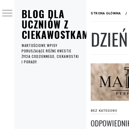
Przejdź
BLOG DLA
do
STRONA GŁÓWNA
treści
UCZNIÓW Z
DZIEŃ
CIEKAWOSTKAMI
WARTOŚCIOWE WPISY
PORUSZAJĄCE RÓŻNE KWESTIE
ŻYCIA CODZIENNEGO, CIEKAWOSTKI
I PORADY.
Menu
główne
BEZ KATEGORII
ODPOWIEDNIK