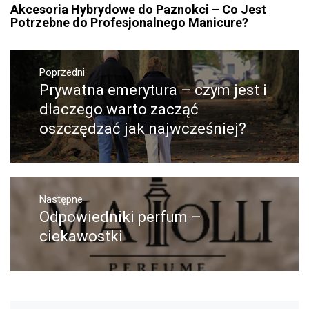
Akcesoria Hybrydowe do Paznokci – Co Jest
Potrzebne do Profesjonalnego Manicure?
Nawigacja
wpisu
Poprzedni
Prywatna emerytura – czym jest i
Poprzedni
wpis:
dlaczego warto zacząć
oszczędzać jak najwcześniej?
Następne
Odpowiedniki perfum –
Następny
post:
ciekawostki