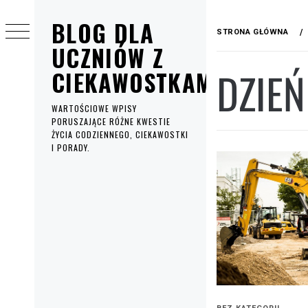
Przejdź
BLOG DLA
do
STRONA GŁÓWNA
treści
UCZNIÓW Z
DZIEŃ
CIEKAWOSTKAMI
WARTOŚCIOWE WPISY
PORUSZAJĄCE RÓŻNE KWESTIE
ŻYCIA CODZIENNEGO, CIEKAWOSTKI
I PORADY.
Menu
główne