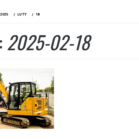
2025
LUTY
18
:
2025-02-18