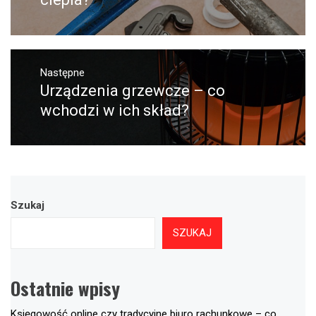
Następne
Urządzenia grzewcze – co
Następny
post:
wchodzi w ich skład?
Szukaj
SZUKAJ
Ostatnie wpisy
Księgowość online czy tradycyjne biuro rachunkowe – co