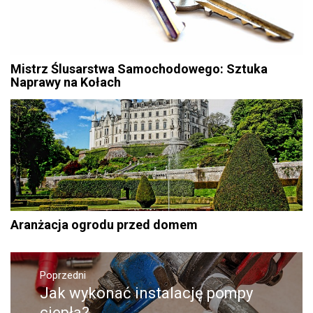
Mistrz Ślusarstwa Samochodowego: Sztuka
Naprawy na Kołach
Aranżacja ogrodu przed domem
Nawigacja
wpisu
Poprzedni
Jak wykonać instalację pompy
Poprzedni
wpis:
ciepła?