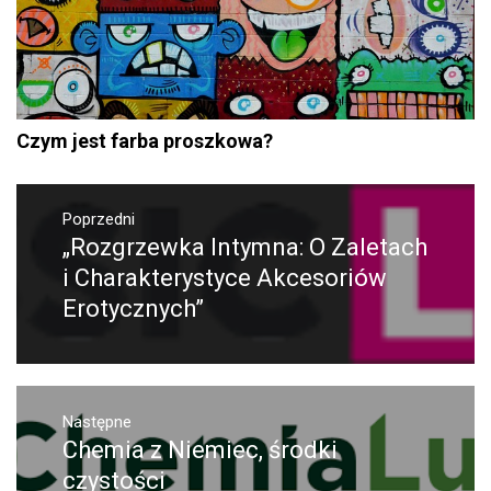
Czym jest farba proszkowa?
Nawigacja
wpisu
Poprzedni
„Rozgrzewka Intymna: O Zaletach
Poprzedni
wpis:
i Charakterystyce Akcesoriów
Erotycznych”
Następne
Chemia z Niemiec, środki
Następny
post:
czystości