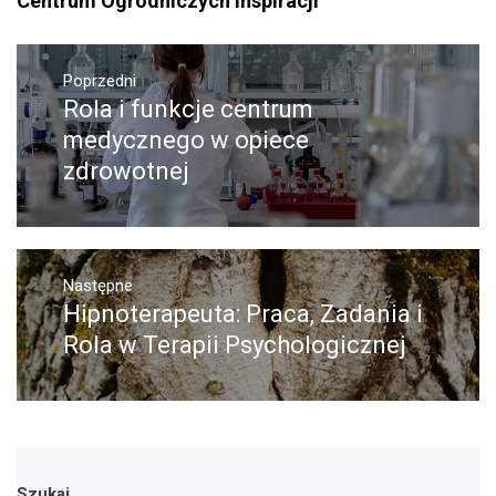
Centrum Ogrodniczych Inspiracji
Nawigacja
wpisu
Poprzedni
Rola i funkcje centrum
Poprzedni
wpis:
medycznego w opiece
zdrowotnej
Następne
Hipnoterapeuta: Praca, Zadania i
Następny
post:
Rola w Terapii Psychologicznej
Szukaj